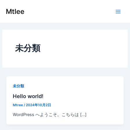
内
Main
Mtlee
容
Men
を
ス
キ
ッ
プ
未分類
未分類
Hello world!
Mtree
/
2024年10月2日
WordPress へようこそ。こちらは […]